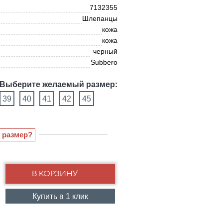
7132355
Шлепанцы
кожа
кожа
черный
Subbero
Выберите желаемый размер:
39
40
41
42
45
 размер?
Купить в 1 клик