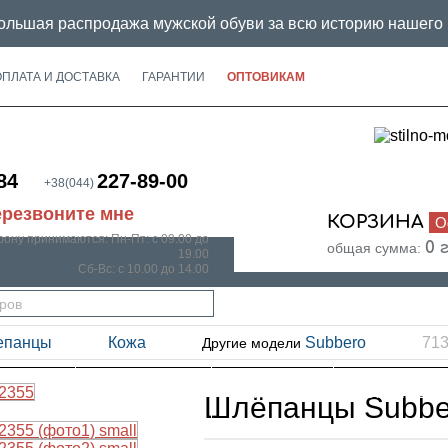
льшая распродажа мужской обуви за всю историю нашего 
ОПЛАТА И ДОСТАВКА
ГАРАНТИИ
ОПТОВИКАМ
84
227-89-00
+38(044)
резвоните мне
КОРЗИНА
О
0
фону принимаются:
Пн-Пт: с 09.00 до
0 
общая сумма:
19.00
Сб-Вс: с 10.00 до 14.00
епанцы
Кожа
Subbero
71
Другие модели
ЛЕТО
ОСЕНЬ
ЗИМА
SMALL
Шлёпанцы Subbe