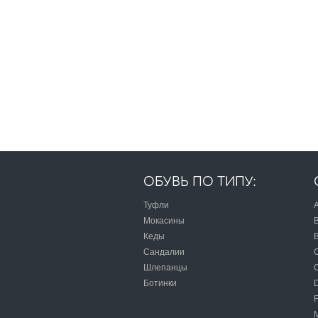
ОБУВЬ ПО ТИПУ:
Туфли
A
Мокасины
B
Кеды
Сандалии
C
Шлепанцы
Ботинки