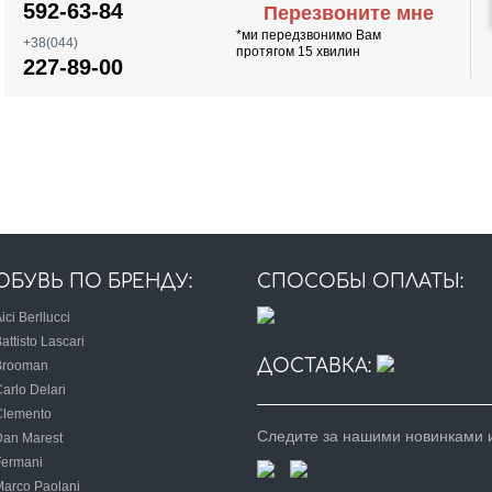
592-63-84
Перезвоните мне
*ми передзвонимо Вам
+38(044)
протягом 15 хвилин
227-89-00
ОБУВЬ ПО БРЕНДУ:
СПОСОБЫ ОПЛАТЫ:
ici Berllucci
attisto Lascari
ДОСТАВКА:
Brooman
arlo Delari
Clemento
Следите за нашими новинками и
Dan Marest
Fermani
Marco Paolani