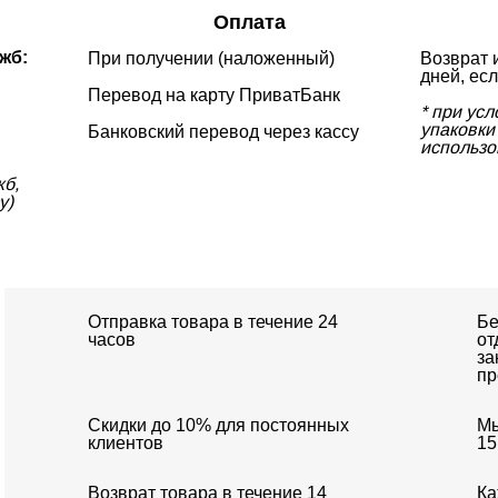
Оплата
жб:
При получении (наложенный)
Возврат 
дней, есл
Перевод на карту ПриватБанк
* при ус
упаковки 
Банковский перевод через кассу
использо
жб,
у)
Отправка товара в течение 24
Бе
часов
от
за
пр
Скидки до 10% для постоянных
Мы
клиентов
15
Возврат товара в течение 14
Ка