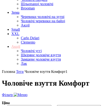
Шльопанці чоловічі
Brooman
Зима
Черевики чоловічі на хутрі
Чоловічі черевики на байці
Акції
Small
XXL
Carlo Delari
Clemento
Акції
Чоловічі уггі
Шкіряне чоловіче взуття
Замшеве чоловіче взуття
Лак
Головна
Теги
Чоловіче взуття Комфорт
1
Чоловіче взуття Комфорт
Фільтр
Ціна