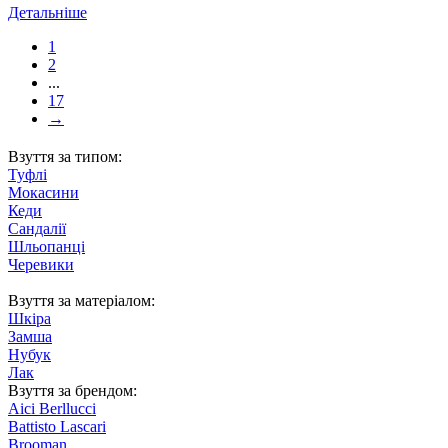
Детальніше
1
2
...
17
→
Взуття за типом:
Туфлі
Мокасини
Кеди
Сандалії
Шльопанці
Черевики
Взуття за матеріалом:
Шкіра
Замша
Нубук
Лак
Взуття за брендом:
Aici Berllucci
Battisto Lascari
Brooman