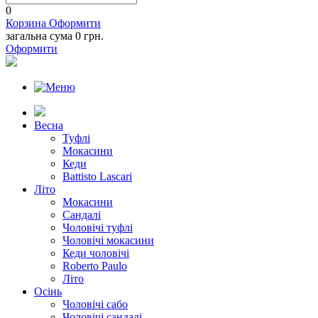
0
Корзина
Оформити
загальна сума
0 грн.
Оформити
Весна
Туфлі
Мокасини
Кеди
Battisto Lascari
Літо
Мокасини
Сандалі
Чоловічі туфлі
Чоловічі мокасини
Кеди чоловічі
Roberto Paulo
Літо
Осінь
Чоловічі сабо
Чоловічі сандалі