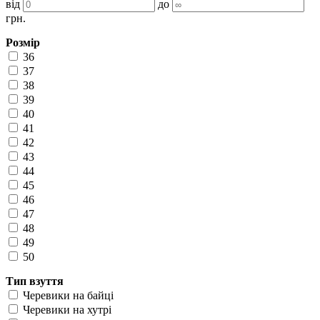
від
до
грн.
Розмір
36
37
38
39
40
41
42
43
44
45
46
47
48
49
50
Тип взуття
Черевики на байці
Черевики на хутрі