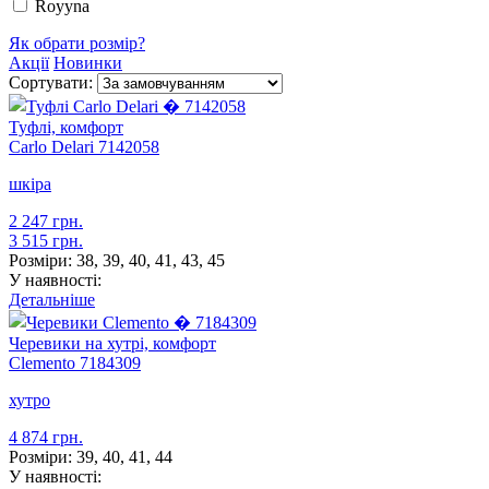
Royyna
Як обрати розмір?
Акції
Новинки
Сортувати:
Туфлі, комфорт
Carlo Delari
7142058
шкіра
2 247 грн.
3 515 грн.
Розміри:
38, 39, 40, 41, 43, 45
У наявності:
Детальніше
Черевики на хутрі, комфорт
Clemento
7184309
хутро
4 874 грн.
Розміри:
39, 40, 41, 44
У наявності: