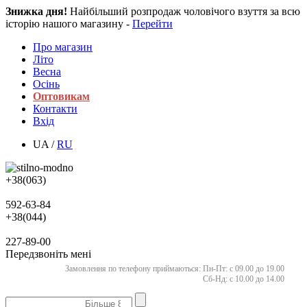
Знижка дня!
Найбільший розпродаж чоловічого взуття за всю
історію нашого магазину -
Перейти
Про магазин
Літо
Весна
Осінь
Оптовикам
Контакти
Вхід
UA /
RU
+38(063)
592-63-84
+38(044)
227-89-00
Передзвоніть мені
Замовлення по телефону приймаються:
Пн-Пт: с 09.00 до 19.00
Сб-Нд: с 10.00 до 14.00