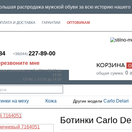
льшая распродажа мужской обуви за всю историю нашего 
ОПЛАТА И ДОСТАВКА
ГАРАНТИИ
ОПТОВИКАМ
84
227-89-00
+38(044)
резвоните мне
КОРЗИНА
О
0
фону принимаются:
Пн-Пт: с 09.00 до
0 
общая сумма:
19.00
Сб-Вс: с 10.00 до 14.00
инки на меху
Кожа
Carlo Delari
Другие модели
ЛЕТО
ОСЕНЬ
ЗИМА
SMALL
Ботинки Carlo De