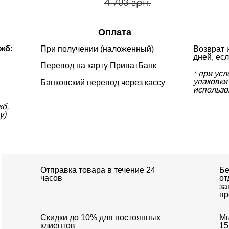
4 703 грн.
Оплата
жб:
При получении (наложенный)
Возврат 
дней, есл
Перевод на карту ПриватБанк
* при ус
упаковки 
Банковский перевод через кассу
использо
жб,
у)
Отправка товара в течение 24
Бе
часов
от
за
пр
Скидки до 10% для постоянных
Мы
клиентов
15