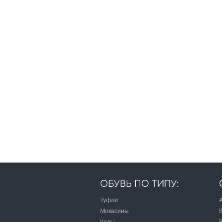
ОБУВЬ ПО ТИПУ:
Туфли
A
Мокасины
B
Кеды