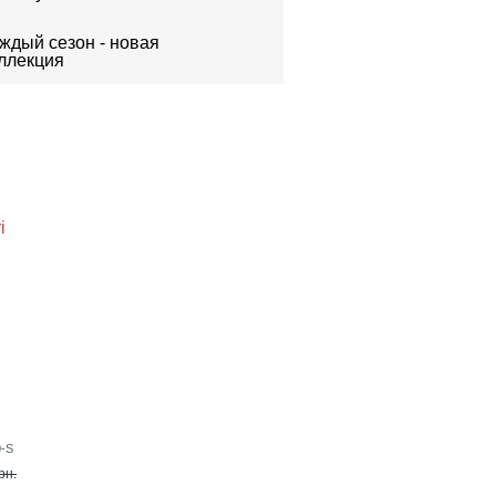
ждый сезон - новая
ллекция
0-S
рн.