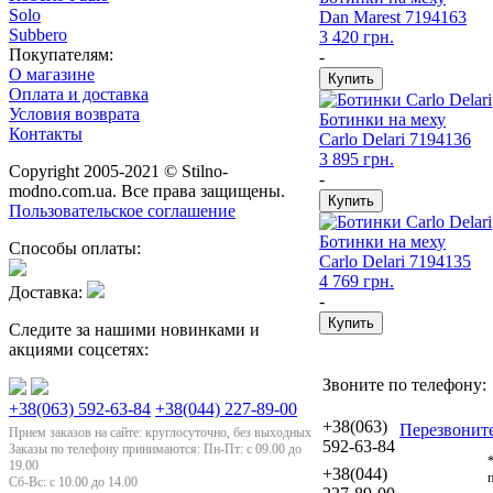
Solo
Dan Marest
7194163
Subbero
3 420 грн.
Покупателям:
-
О магазине
Оплата и доставка
Условия возврата
Ботинки на меху
Контакты
Carlo Delari
7194136
3 895 грн.
Copyright 2005-2021 © Stilno-
-
modno.com.ua. Все права защищены.
Пользовательское соглашение
Ботинки на меху
Способы оплаты:
Carlo Delari
7194135
4 769 грн.
Доставка:
-
Следите за нашими новинками и
акциями соцсетях:
Звоните по телефону:
+38(063) 592-63-84
+38(044) 227-89-00
+38(063)
Перезвонит
Прием заказов на сайте: круглосуточно, без выходных
592-63-84
Заказы по телефону принимаются: Пн-Пт: с 09.00 до
19.00
+38(044)
Сб-Вс: с 10.00 до 14.00