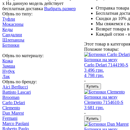
x
На данную модель действует
Отправка товара 
бесплатная доставка
Выбрать размер
Бесплатная доста
Обувь по типу:
Скидки до 10% д
Туфли
Мы свяжемся с ва
Мокасины
Возврат товара в
Кеды
Каждый сезон - 
Сандалии
Шлепанцы
Этот товар в категори
Ботинки
Похожие товары:
Обувь по материалу:
Ботинки на меху
Кожа
Carlo Delari
7144190-S
Замша
3 496 грн.
Нубук
4 798 грн.
Лак
-
Обувь по бренду:
Aici Berllucci
Battisto Lascari
Ботинки на меху
Brooman
Clemento
7154610-S
Carlo Delari
3 681 грн.
Clemento
-
Dan Marest
Fermani
Marco Paolani
Roberto Paulo
Ботинки на меху