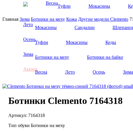
Весна
Туфли
Мокасины
К
Главная
Зима
Ботинки на меху
Кожа
Другие модели
Clemento
7
Лето
Мокасины
Сандалии
Шлепанц
Осень
Туфли
Мокасины
Кеды
Зима
Ботинки на меху
Ботинки на байке
Акции
Весна
Лето
Осень
Зима
Ботинки Clemento 7164318
Артикул:
7164318
Тип обуви
Ботинки на меху