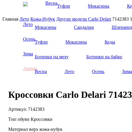
Весна
Туфли
Мокасины
К
Главная
Лето
Кожа-Нубук
Другие модели
Carlo Delari
7142383
Лето
Мокасины
Сандалии
Шлепанц
Осень
Туфли
Мокасины
Кеды
Зима
Ботинки на меху
Ботинки на байке
Акции
Весна
Лето
Осень
Зима
Кроссовки Carlo Delari 7142
Артикул:
7142383
Тип обуви
Кроссовки
Материал верх
кожа-нубук