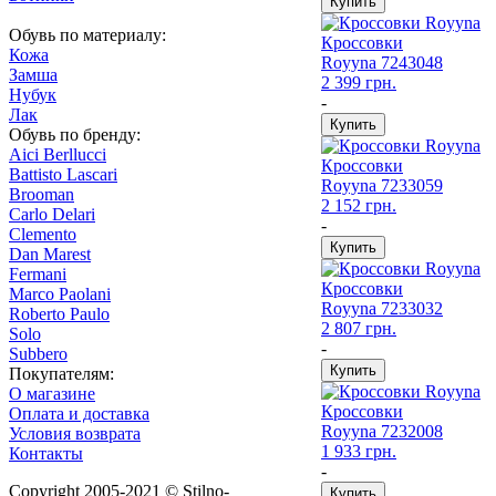
Обувь по материалу:
Кроссовки
Кожа
Royyna
7243048
Замша
2 399 грн.
Нубук
-
Лак
Обувь по бренду:
Aici Berllucci
Кроссовки
Battisto Lascari
Royyna
7233059
Brooman
2 152 грн.
Carlo Delari
-
Clemento
Dan Marest
Fermani
Кроссовки
Marco Paolani
Royyna
7233032
Roberto Paulo
2 807 грн.
Solo
-
Subbero
Покупателям:
О магазине
Кроссовки
Оплата и доставка
Royyna
7232008
Условия возврата
1 933 грн.
Контакты
-
Copyright 2005-2021 © Stilno-