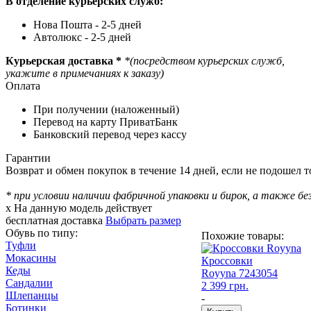
В отделение курьерских служб:
Нова Пошта - 2-5 дней
Автолюкс - 2-5 дней
Курьерская доставка *
*(посредством курьерских служб,
укажите в примечаниях к заказу)
Оплата
При получении (наложенный)
Перевод на карту ПриватБанк
Банковский перевод через кассу
Гарантии
Возврат и обмен покупок в течение 14 дней, если не подошел то
* при условии наличии фабричной упаковки и бирок, а также без
x
На данную модель действует
бесплатная доставка
Выбрать размер
Обувь по типу:
Похожие товары:
Туфли
Мокасины
Кроссовки
Кеды
Royyna
7243054
Сандалии
2 399 грн.
Шлепанцы
-
Ботинки