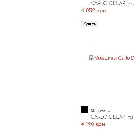
CARLO DELARI
725
4 052 грн.
-
Мокасины
CARLO DELARI
725
4 190 грн.