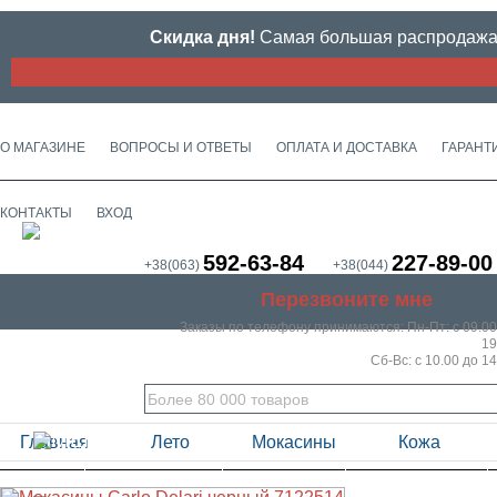
Скидка дня!
Самая большая распродажа м
О МАГАЗИНЕ
ВОПРОСЫ И ОТВЕТЫ
ОПЛАТА И ДОСТАВКА
ГАРАНТ
КОНТАКТЫ
ВХОД
592-63-84
227-89-00
+38(063)
+38(044)
Перезвоните мне
Заказы по телефону принимаются:
Пн-Пт: с 09.00
19
Сб-Вс: с 10.00 до 14
Главная
Лето
Мокасины
Кожа