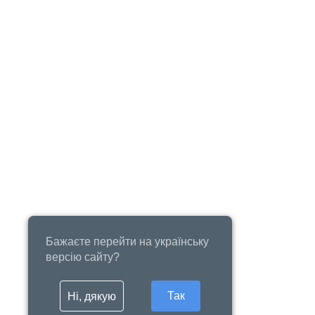
Бажаєте перейти на українську
версію сайту?
Так
Ні, дякую