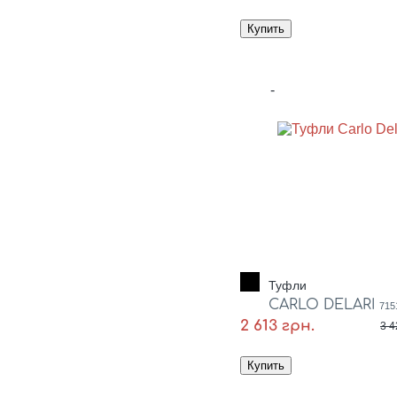
-
Туфли
CARLO DELARI
715
2 613 грн.
3 4