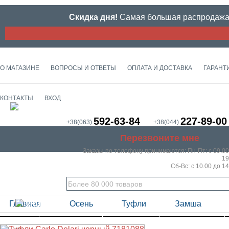
Скидка дня!
Самая большая распродажа м
О МАГАЗИНЕ
ВОПРОСЫ И ОТВЕТЫ
ОПЛАТА И ДОСТАВКА
ГАРАНТ
КОНТАКТЫ
ВХОД
592-63-84
227-89-00
+38(063)
+38(044)
Перезвоните мне
Заказы по телефону принимаются:
Пн-Пт: с 09.00
19
Сб-Вс: с 10.00 до 14
Главная
Осень
Туфли
Замша