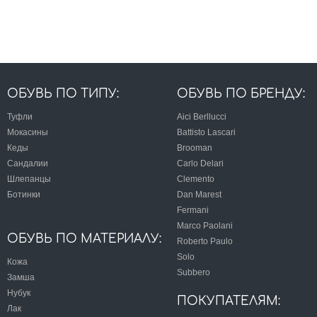
ОБУВЬ ПО ТИПУ:
ОБУВЬ ПО БРЕНДУ:
Туфли
Aici Berllucci
Мокасины
Battisto Lascari
Кеды
Brooman
Сандалии
Carlo Delari
Шлепанцы
Clemento
Ботинки
Dan Marest
Fermani
Marco Paolani
ОБУВЬ ПО МАТЕРИАЛУ:
Roberto Paulo
Solo
Кожа
Subbero
Замша
Нубук
ПОКУПАТЕЛЯМ:
Лак