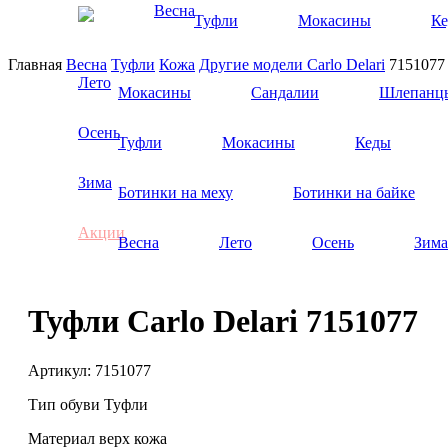
Весна
Туфли
Мокасины
К
Главная
Весна
Туфли
Кожа
Другие модели
Carlo Delari
715107
Лето
Мокасины
Сандалии
Шлепанц
Осень
Туфли
Мокасины
Кеды
Зима
Ботинки на меху
Ботинки на байке
Акции
Весна
Лето
Осень
Зима
Туфли Carlo Delari 7151077
Артикул:
7151077
Тип обуви
Туфли
Материал верх
кожа