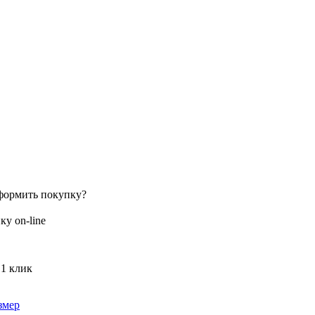
формить покупку?
у on-line
 1 клик
змер