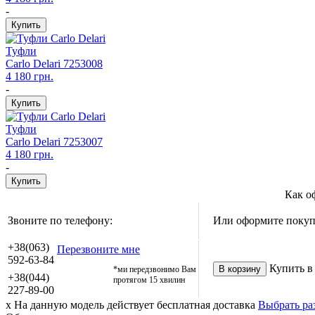
-
Туфли
Carlo Delari
7253008
4 180 грн.
-
Туфли
Carlo Delari
7253007
4 180 грн.
-
Как о
Звоните по телефону:
Или оформите покупк
+38(063)
Перезвоните мне
592-63-84
Купить в
*ми передзвонимо Вам
+38(044)
протягом 15 хвилин
227-89-00
x
На данную модель действует бесплатная доставка
Выбрать ра