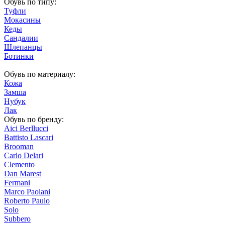
Обувь по типу:
Туфли
Мокасины
Кеды
Сандалии
Шлепанцы
Ботинки
Обувь по материалу:
Кожа
Замша
Нубук
Лак
Обувь по бренду:
Aici Berllucci
Battisto Lascari
Brooman
Carlo Delari
Clemento
Dan Marest
Fermani
Marco Paolani
Roberto Paulo
Solo
Subbero