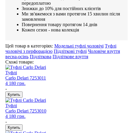
передоплатою
Знижки до 10% для постійних клієнтів
Ми зв'яжемося з вами протягом 15 хвилин після
замовлення
Повернення товару протягом 14 днів
Кожен сезон - нова колекція
Цей товар в категоріях:
Модельні туфлі чоловічі
Туфлі
чоловічі з перфорацією
Підліткові туфлі
Чоловіче взуття
весна-осінь
Підліткова
Підліткове взуття
Схожі товари:
Туфлі
Carlo Delari
7253011
4 180 грн.
-
Туфлі
Carlo Delari
7253010
4 180 грн.
-