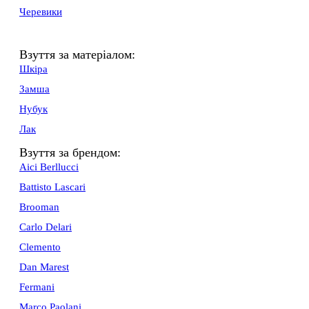
Черевики
Взуття за матеріалом:
Шкіра
Замша
Нубук
Лак
Взуття за брендом:
Aici Berllucci
Battisto Lascari
Brooman
Carlo Delari
Clemento
Dan Marest
Fermani
Marco Paolani