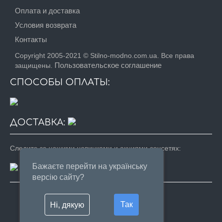
Оплата и доставка
Условия возврата
Контакты
Copyright 2005-2021 © Stilno-modno.com.ua. Все права
Пользовательское соглашение
защищены.
СПОСОБЫ ОПЛАТЫ:
ДОСТАВКА:
Следите за нашими новинками и акциями соцсетях:
Бажаєте перейти на українську
версію сайту?
+38(063) 592-63-84
Так
Ні, дякую
+38(044) 227-89-00